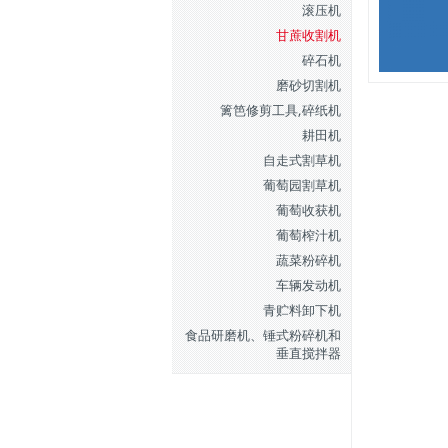
滚压机
甘蔗收割机
碎石机
磨砂切割机
篱笆修剪工具,碎纸机
耕田机
自走式割草机
葡萄园割草机
葡萄收获机
葡萄榨汁机
蔬菜粉碎机
车辆发动机
青贮料卸下机
食品研磨机、锤式粉碎机和
垂直搅拌器