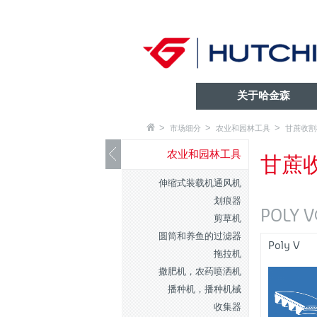
关于哈金森
市场细分
农业和园林工具
甘蔗收割
农业和园林工具
甘蔗
伸缩式装载机通风机
划痕器
POLY
剪草机
圆筒和养鱼的过滤器
Poly V
拖拉机
撒肥机，农药喷洒机
播种机，播种机械
收集器