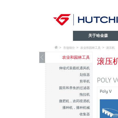
关于哈金森
市场细分
农业和园林工具
滚压机
农业和园林工具
滚压
伸缩式装载机通风机
划痕器
POLY
剪草机
圆筒和养鱼的过滤器
Poly V
拖拉机
撒肥机，农药喷洒机
播种机，播种机械
收集器