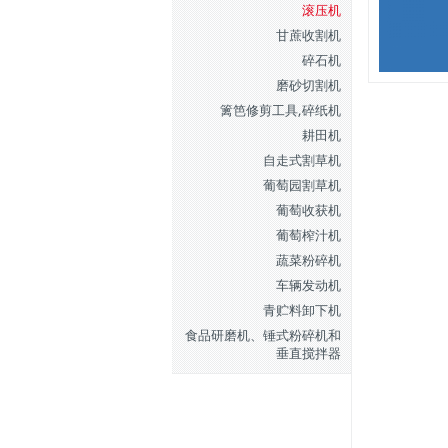
滚压机
甘蔗收割机
碎石机
磨砂切割机
篱笆修剪工具,碎纸机
耕田机
自走式割草机
葡萄园割草机
葡萄收获机
葡萄榨汁机
蔬菜粉碎机
车辆发动机
青贮料卸下机
食品研磨机、锤式粉碎机和
垂直搅拌器