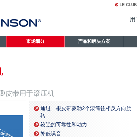
LE CLUB
用
市场细分
产品和解决方案
机
 V®皮带用于滚压机
通过一根皮带驱动2个滚筒往相反方向旋
转
较强的可靠性和动力
降低噪音